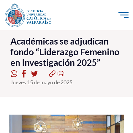
Click acá para ir directamente al contenido
La Universidad
Académicas se adjudican
fondo “Liderazgo Femenino
Investigación, Creación e Innovación
en Investigación 2025”
PUCV Internacional
Vinculación con el Medio
Jueves 15 de mayo de 2025
Admisión
Pregrado
Postgrado
Formación Continua