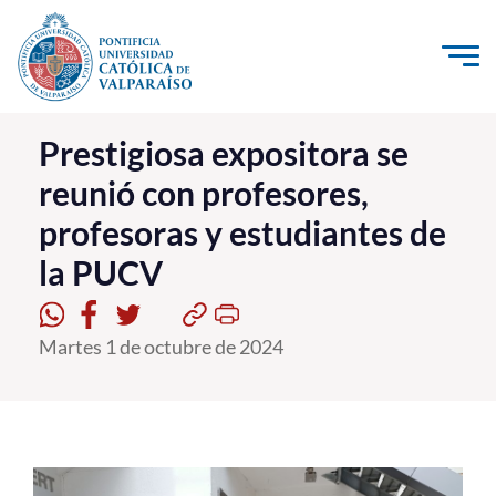
Click acá para ir directamente al contenido
La Universidad
Prestigiosa expositora se
reunió con profesores,
Investigación, Creación e Innovación
profesoras y estudiantes de
PUCV Internacional
la PUCV
Vinculación con el Medio
Admisión
Martes 1 de octubre de 2024
Pregrado
Postgrado
Formación Continua