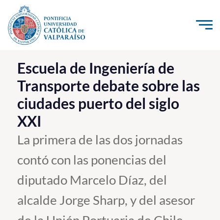
Click acá para ir directamente al contenido
La Universidad
Escuela de Ingeniería de
Transporte debate sobre las
Investigación, Creación e Innovación
ciudades puerto del siglo
PUCV Internacional
XXI
Vinculación con el Medio
La primera de las dos jornadas
Admisión
contó con las ponencias del
Pregrado
diputado Marcelo Díaz, del
Postgrado
alcalde Jorge Sharp, y del asesor
Formación Continua