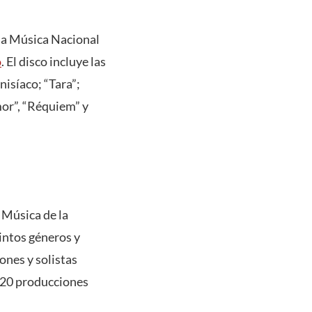
 la Música Nacional
o
. El disco incluye las
nisíaco; “Tara”;
mor”, “Réquiem” y
 Música de la
tintos géneros y
ones y solistas
e 20 producciones