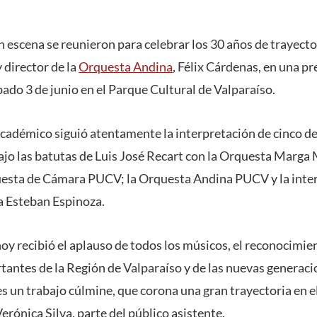
 escena se reunieron para celebrar los 30 años de trayecto
 director de la
Orquesta Andina
, Félix Cárdenas, en una p
bado 3 de junio en el Parque Cultural de Valparaíso.
académico siguió atentamente la interpretación de cinco de
bajo las batutas de Luis José Recart con la Orquesta Marga
uesta de Cámara PUCV; la Orquesta Andina PUCV y la inter
a Esteban Espinoza.
oy recibió el aplauso de todos los músicos, el reconocimien
antes de la Región de Valparaíso y de las nuevas generaci
s un trabajo cúlmine, que corona una gran trayectoria en e
erónica Silva, parte del público asistente.