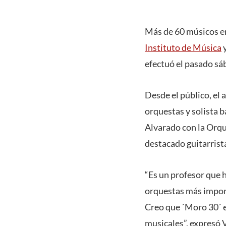
Más de 60 músicos en
Instituto de Música
y
efectuó el pasado sá
Desde el público, el 
orquestas y solista 
Alvarado con la Orq
destacado guitarrist
“Es un profesor que h
orquestas más import
Creo que ´Moro 30´ e
musicales”, expresó V