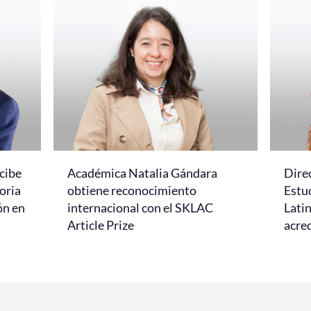
cibe
Académica Natalia Gándara
Dire
oria
obtiene reconocimiento
Estud
ón en
internacional con el SKLAC
Lati
Article Prize
acred