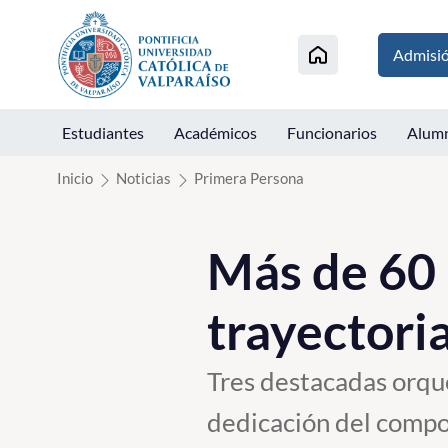
Click acá para ir directamente al contenido
Admisi
Estudiantes
Académicos
Funcionarios
Alum
Inicio
Noticias
Primera Persona
Más de 60 
trayectori
Tres destacadas orque
dedicación del compo