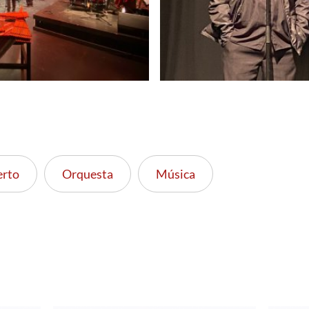
erto
Orquesta
Música