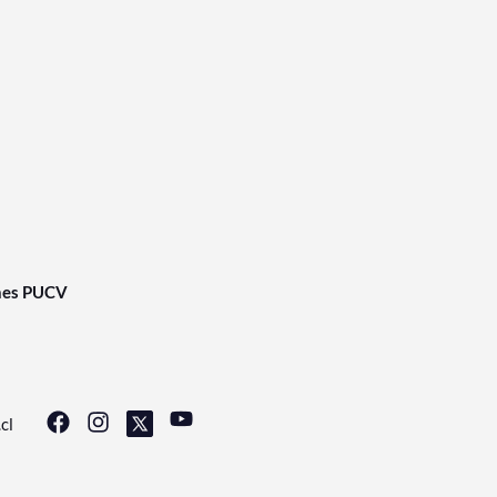
nes PUCV
cl