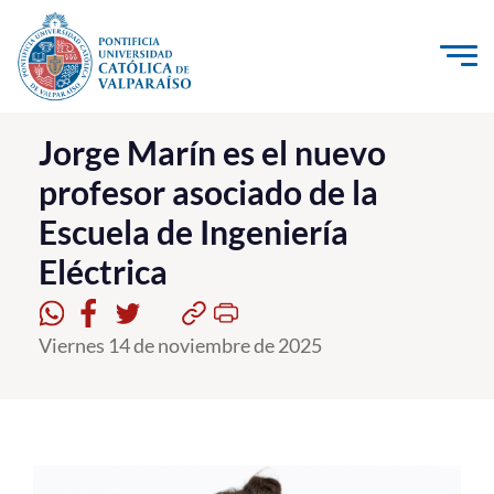
Click acá para ir directamente al contenido
La Universidad
Jorge Marín es el nuevo
profesor asociado de la
Investigación, Creación e Innovación
Escuela de Ingeniería
PUCV Internacional
Eléctrica
Vinculación con el Medio
Admisión
Viernes 14 de noviembre de 2025
Pregrado
Postgrado
Formación Continua