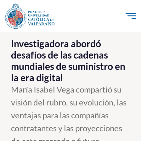
Click acá para ir directamente al contenido
La Universidad
Investigadora abordó
desafíos de las cadenas
Investigación, Creación e Innovación
mundiales de suministro en
PUCV Internacional
la era digital
Vinculación con el Medio
María Isabel Vega compartió su
Admisión
visión del rubro, su evolución, las
Pregrado
ventajas para las compañías
Postgrado
contratantes y las proyecciones
Formación Continua