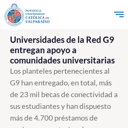
Click acá para ir directamente al contenido
La Universidad
Universidades de la Red G9
entregan apoyo a
Investigación, Creación e Innovación
comunidades universitarias
PUCV Internacional
Vinculación con el Medio
Los planteles pertenecientes al
G9 han entregado, en total, más
Admisión
de 23 mil becas de conectividad a
Pregrado
sus estudiantes y han dispuesto
Postgrado
más de 4.700 préstamos de
Formación Continua