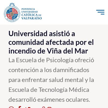
Click acá para ir directamente al contenido
La Universidad
Universidad asistió a
comunidad afectada por el
Investigación, Creación e Innovación
incendio de Viña del Mar
PUCV Internacional
Vinculación con el Medio
La Escuela de Psicología ofreció
contención a los damnificados
Admisión
para enfrentar salud mental y la
Pregrado
Escuela de Tecnología Médica
Postgrado
desarrolló exámenes oculares.
Formación Continua