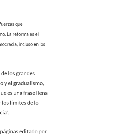
 fuerzas que
mo. La reforma es el
mocracia, incluso en los
 de los grandes
o y el gradualismo,
que es una frase llena
 los límites de lo
ia”.
 páginas editado por