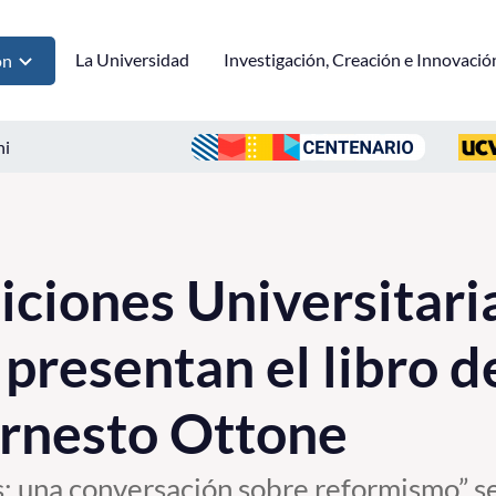
La Universidad
Investigación, Creación e Innovació
ón
ni
ciones Universitari
presentan el libro d
Ernesto Ottone
s: una conversación sobre reformismo” s