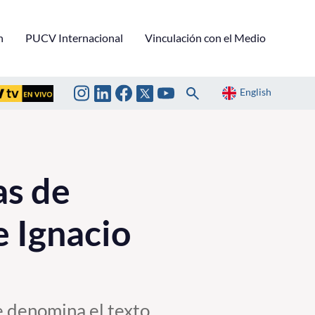
n
PUCV Internacional
Vinculación con el Medio
English
as de
e Ignacio
e denomina el texto