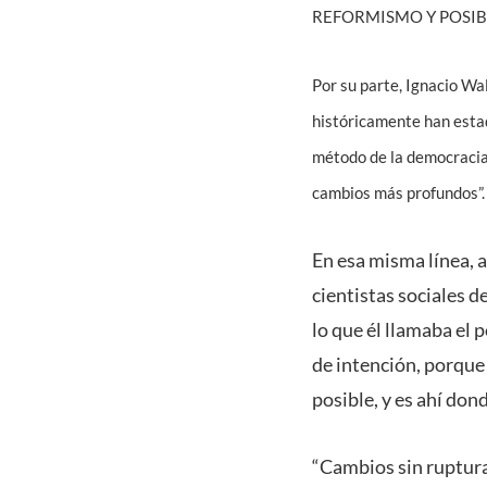
REFORMISMO Y POSIB
Por su parte, Ignacio Wa
históricamente han estad
método de la democracia, 
cambios más profundos”.
En esa misma línea, a
cientistas sociales d
lo que él llamaba el 
de intención, porque l
posible, y es ahí don
“Cambios sin ruptura