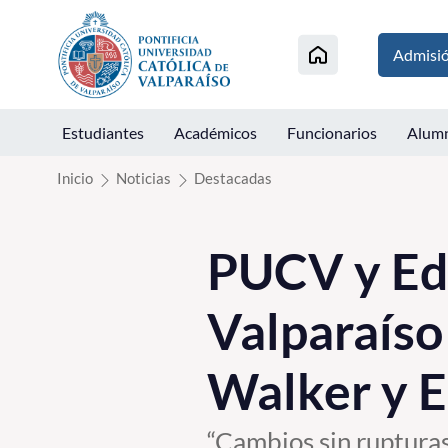
Click acá para ir directamente al contenido
Admisi
Estudiantes
Académicos
Funcionarios
Alum
Inicio
Noticias
Destacadas
PUCV y Edi
Valparaíso 
Walker y 
“Cambios sin ruptura