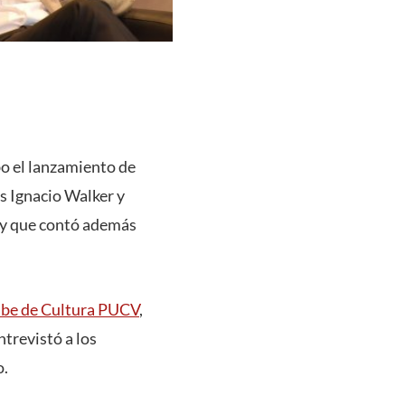
bo el lanzamiento de
s Ignacio Walker y
, y que contó además
ube de Cultura PUCV
,
ntrevistó a los
o.