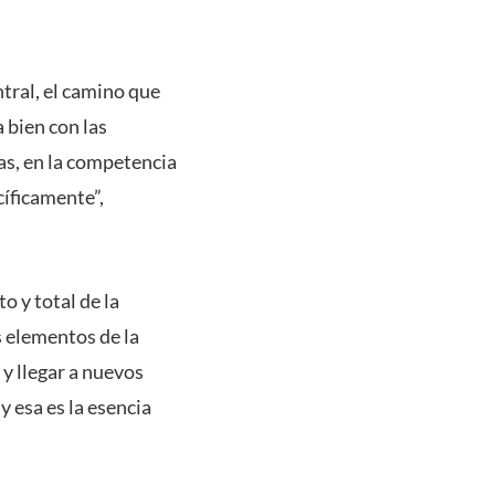
tral, el camino que
a bien con las
tas, en la competencia
cíficamente”,
o y total de la
s elementos de la
y llegar a nuevos
y esa es la esencia