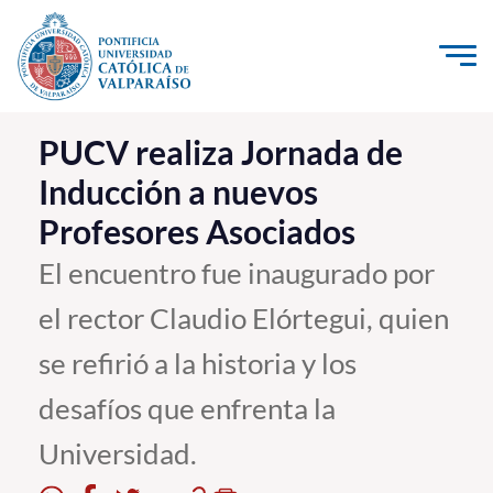
Click acá para ir directamente al contenido
La Universidad
PUCV realiza Jornada de
Inducción a nuevos
Investigación, Creación e Innovación
Profesores Asociados
PUCV Internacional
Vinculación con el Medio
El encuentro fue inaugurado por
el rector Claudio Elórtegui, quien
Admisión
se refirió a la historia y los
Pregrado
desafíos que enfrenta la
Postgrado
Universidad.
Formación Continua