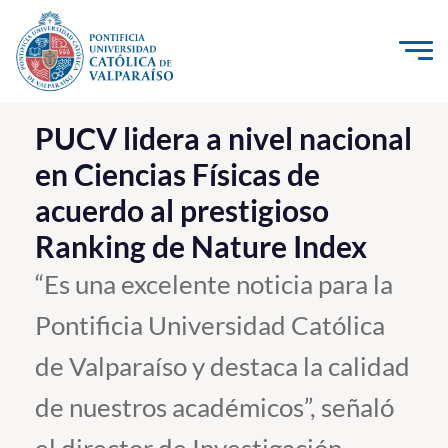
Click acá para ir directamente al contenido
La Universidad
PUCV lidera a nivel nacional
en Ciencias Físicas de
Investigación, Creación e Innovación
acuerdo al prestigioso
PUCV Internacional
Ranking de Nature Index
Vinculación con el Medio
“Es una excelente noticia para la
Admisión
Pontificia Universidad Católica
Pregrado
de Valparaíso y destaca la calidad
Postgrado
de nuestros académicos”, señaló
Formación Continua