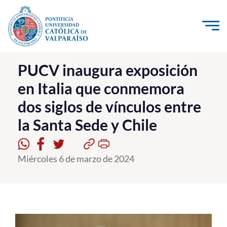
Click acá para ir directamente al contenido
La Universidad
PUCV inaugura exposición
en Italia que conmemora
Investigación, Creación e Innovación
dos siglos de vínculos entre
PUCV Internacional
la Santa Sede y Chile
Vinculación con el Medio
Admisión
Miércoles 6 de marzo de 2024
Pregrado
Postgrado
Formación Continua