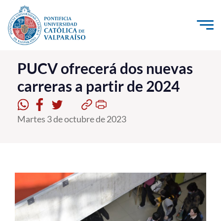
Click acá para ir directamente al contenido
La Universidad
PUCV ofrecerá dos nuevas
carreras a partir de 2024
Investigación, Creación e Innovación
PUCV Internacional
Martes 3 de octubre de 2023
Vinculación con el Medio
Admisión
Pregrado
Postgrado
Formación Continua