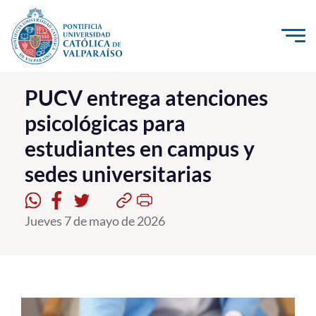
Click acá para ir directamente al contenido
La Universidad
PUCV entrega atenciones
psicológicas para
Investigación, Creación e Innovación
estudiantes en campus y
PUCV Internacional
sedes universitarias
Vinculación con el Medio
Admisión
Jueves 7 de mayo de 2026
Pregrado
Postgrado
Formación Continua