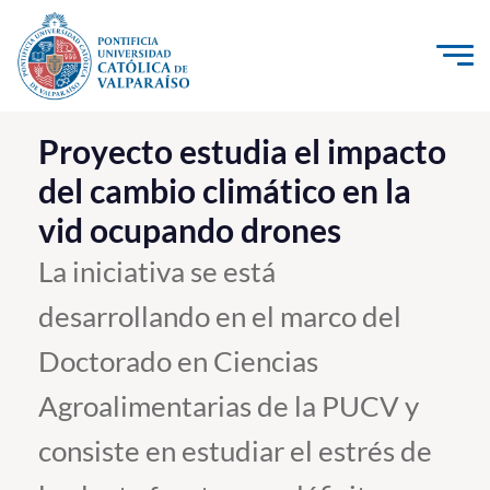
Click acá para ir directamente al contenido
La Universidad
Proyecto estudia el impacto
del cambio climático en la
Investigación, Creación e Innovación
vid ocupando drones
PUCV Internacional
Vinculación con el Medio
La iniciativa se está
desarrollando en el marco del
Admisión
Doctorado en Ciencias
Pregrado
Agroalimentarias de la PUCV y
Postgrado
consiste en estudiar el estrés de
Formación Continua