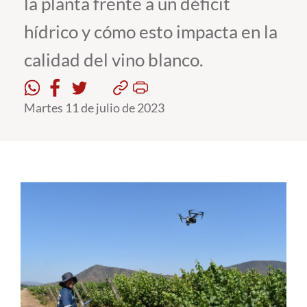
la planta frente a un déficit
hídrico y cómo esto impacta en la
Estudiantes
calidad del vino blanco.
Académicos
Funcionarios
Martes 11 de julio de 2023
Alumni
English