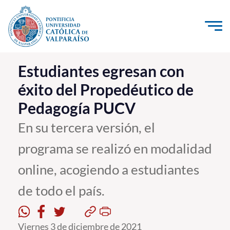
Click acá para ir directamente al contenido
La Universidad
Estudiantes egresan con
éxito del Propedéutico de
Investigación, Creación e Innovación
Pedagogía PUCV
PUCV Internacional
Vinculación con el Medio
En su tercera versión, el
programa se realizó en modalidad
Admisión
online, acogiendo a estudiantes
Pregrado
de todo el país.
Postgrado
Formación Continua
Viernes 3 de diciembre de 2021