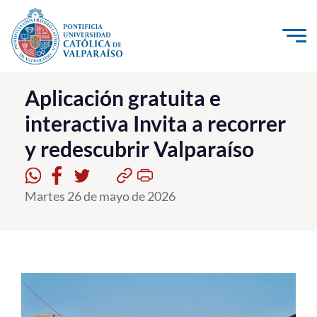
Click acá para ir directamente al contenido
La Universidad
Aplicación gratuita e
interactiva Invita a recorrer
Investigación, Creación e Innovación
y redescubrir Valparaíso
PUCV Internacional
Vinculación con el Medio
Martes 26 de mayo de 2026
Admisión
Pregrado
Postgrado
Formación Continua