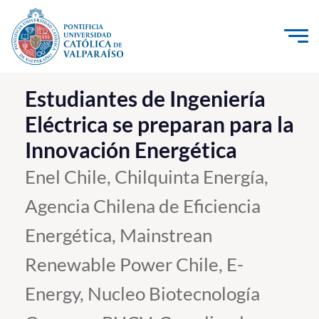
Click acá para ir directamente al contenido
La Universidad
Estudiantes de Ingeniería
Eléctrica se preparan para la
Investigación, Creación e Innovación
Innovación Energética
PUCV Internacional
Vinculación con el Medio
Enel Chile, Chilquinta Energía,
Agencia Chilena de Eficiencia
Admisión
Energética, Mainstrean
Pregrado
Renewable Power Chile, E-
Postgrado
Energy, Nucleo Biotecnología
Formación Continua