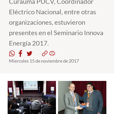
Curauma PUCV, Coordinador
Eléctrico Nacional, entre otras
Estudiantes
organizaciones, estuvieron
Académicos
presentes en el Seminario Innova
Funcionarios
Energía 2017.
Alumni
Miercoles 15 de noviembre de 2017
English