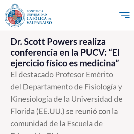
Click acá para ir directamente al contenido
La Universidad
Dr. Scott Powers realiza
conferencia en la PUCV: “El
Investigación, Creación e Innovación
ejercicio físico es medicina”
PUCV Internacional
Vinculación con el Medio
El destacado Profesor Emérito
del Departamento de Fisiología y
Admisión
Kinesiología de la Universidad de
Pregrado
Florida (EE.UU.) se reunió con la
Postgrado
comunidad de la Escuela de
Formación Continua