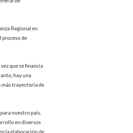
eneral de
anza Regional en
l proceso de
vez que se financia
tanto, hay una
n más trayectoria de
 para nuestro país.
rrollo en diversos
en la elaboración de