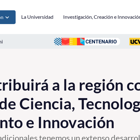
La Universidad
Investigación, Creación e Innovació
ón
ni
ibuirá a la región c
de Ciencia, Tecnolog
nto e Innovación
adicionales tenemos un extenso desarroll