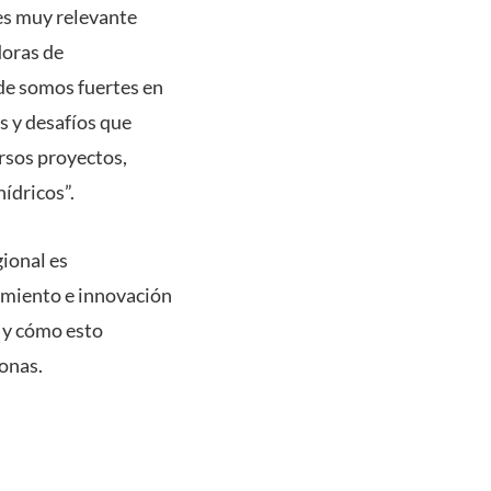
 es muy relevante
doras de
de somos fuertes en
s y desafíos que
ersos proyectos,
hídricos”.
gional es
cimiento e innovación
s y cómo esto
sonas.