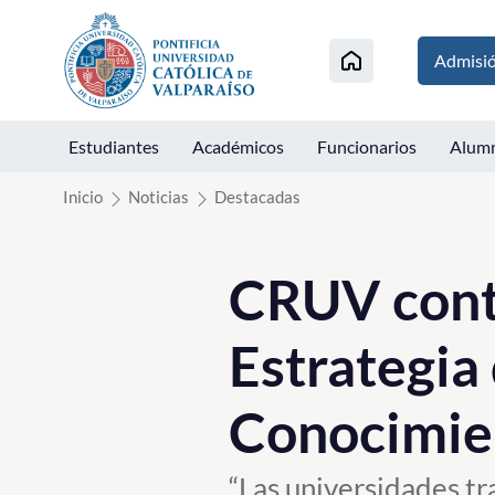
Click acá para ir directamente al contenido
Admisi
Estudiantes
Académicos
Funcionarios
Alum
Inicio
Noticias
Destacadas
CRUV contr
Estrategia 
Conocimie
“Las universidades tr