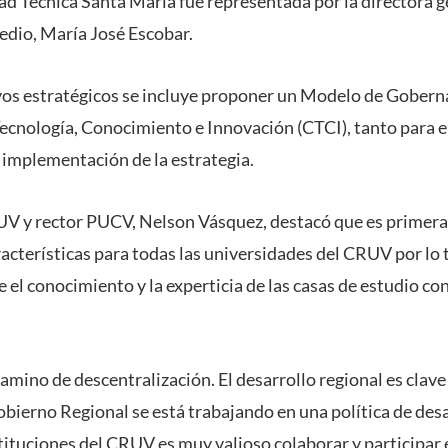
ad Técnica Santa María fue representada por la directora g
edio, María José Escobar.
vos estratégicos se incluye proponer un Modelo de Gobern
Tecnología, Conocimiento e Innovación (CTCI), tanto para e
implementación de la estrategia.
UV y rector PUCV, Nelson Vásquez, destacó que es primera 
racterísticas para todas las universidades del CRUV por lo 
 el conocimiento y la experticia de las casas de estudio co
amino de descentralización. El desarrollo regional es clave
obierno Regional se está trabajando en una política de desa
tituciones del CRUV es muy valioso colaborar y participar 