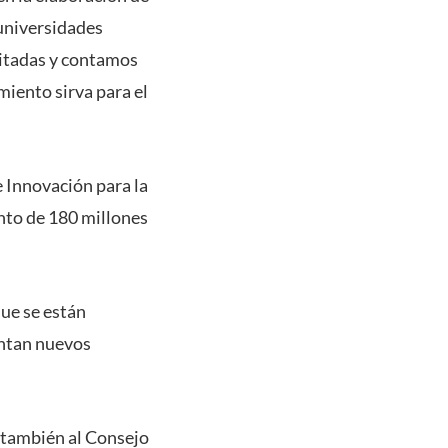
 universidades
ditadas y contamos
miento sirva para el
e Innovación para la
nto de 180 millones
ue se están
entan nuevos
 también al Consejo