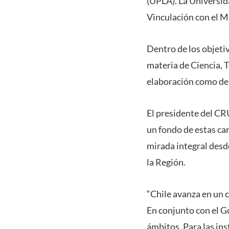
(UPLA). La Universid
Vinculación con el M
Dentro de los objeti
materia de Ciencia, 
elaboración como de 
El presidente del CR
un fondo de estas ca
mirada integral desde
la Región.
“Chile avanza en un c
En conjunto con el G
ámbitos. Para las ins