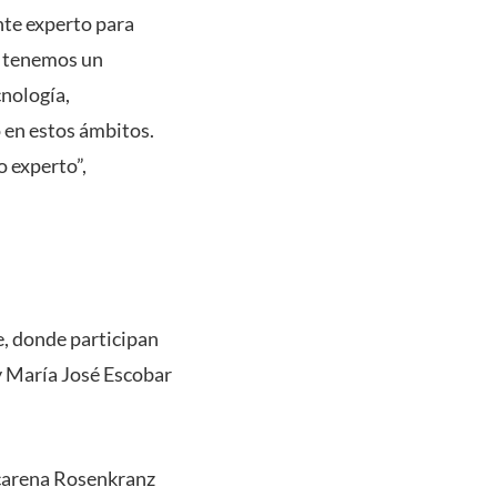
nte experto para
e tenemos un
cnología,
 en estos ámbitos.
 experto”,
e, donde participan
 María José Escobar
acarena Rosenkranz