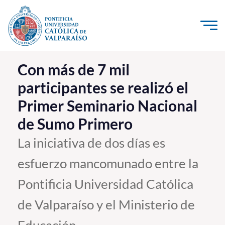
Click acá para ir directamente al contenido
La Universidad
Con más de 7 mil
participantes se realizó el
Investigación, Creación e Innovación
Primer Seminario Nacional
PUCV Internacional
de Sumo Primero
Vinculación con el Medio
La iniciativa de dos días es
Admisión
esfuerzo mancomunado entre la
Pregrado
Pontificia Universidad Católica
Postgrado
de Valparaíso y el Ministerio de
Formación Continua