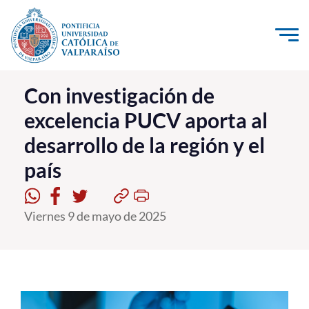
Click acá para ir directamente al contenido
La Universidad
Con investigación de
excelencia PUCV aporta al
Investigación, Creación e Innovación
desarrollo de la región y el
PUCV Internacional
país
Vinculación con el Medio
Admisión
Viernes 9 de mayo de 2025
Pregrado
Postgrado
Formación Continua