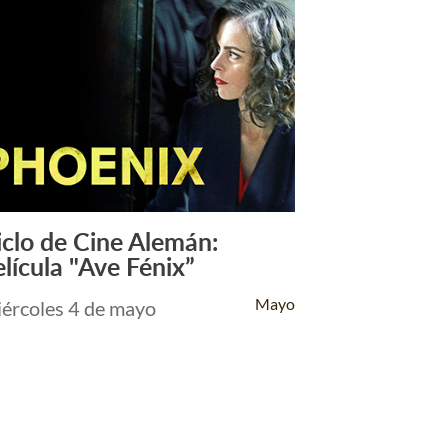
iclo de Cine Alemán:
Leer Más +
elícula "Ave Fénix”
Mayo
ércoles 4 de mayo