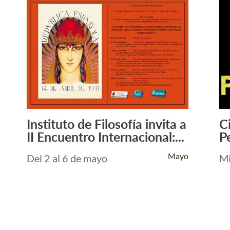
Instituto de Filosofía invita a
C
Leer Más +
II Encuentro Internacional:...
P
Mayo
Del 2 al 6 de mayo
Mi