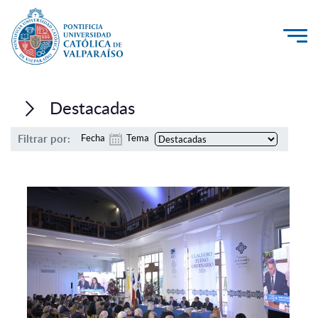
La Universidad
Destacadas
Investigación, Creación e Innovación
Filtrar por:
Fecha
Tema
PUCV Internacional
Vinculación con el Medio
Admisión
Pregrado
Postgrado
Formación Continua