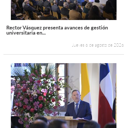
Estudiantes
Académicos
Rector Vásquez presenta avances de gestión
Leer más +
universitaria en...
Funcionarios
Jueves 6 de agosto de 2026
Alumni
English