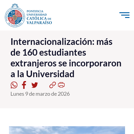
Click acá para ir directamente al contenido
La Universidad
Internacionalización: más
de 160 estudiantes
Investigación, Creación e Innovación
extranjeros se incorporaron
PUCV Internacional
a la Universidad
Vinculación con el Medio
Admisión
Lunes 9 de marzo de 2026
Pregrado
Postgrado
Formación Continua