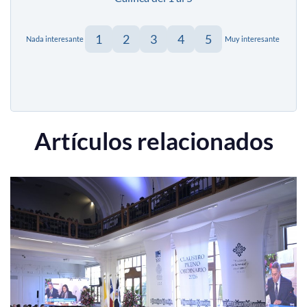
1
2
3
4
5
Nada interesante
Muy interesante
Artículos relacionados