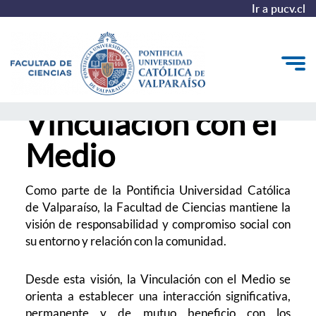
Ir a pucv.cl
Vinculación con el
Quiénes somos
Medio
Estudiantes
Postgrado y Formación Continua
Como parte de la Pontificia Universidad Católica
de Valparaíso, la Facultad de Ciencias mantiene la
Vinculación con el Medio
visión de responsabilidad y compromiso social con
su entorno y relación con la comunidad.
Admisión
Desde esta visión, la Vinculación con el Medio se
orienta a establecer una interacción significativa,
permanente y de mutuo beneficio con los