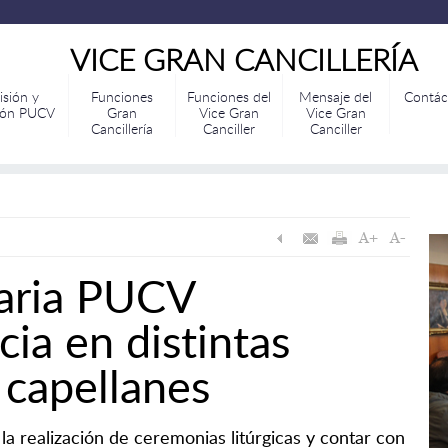
VICE GRAN CANCILLERÍA
isión y
Funciones
Funciones del
Mensaje del
Contác
ión PUCV
Gran
Vice Gran
Vice Gran
Cancillería
Canciller
Canciller
taria PUCV
ia en distintas
 capellanes
la realización de ceremonias litúrgicas y contar con