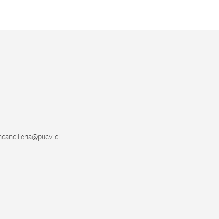
cancilleria@pucv.cl