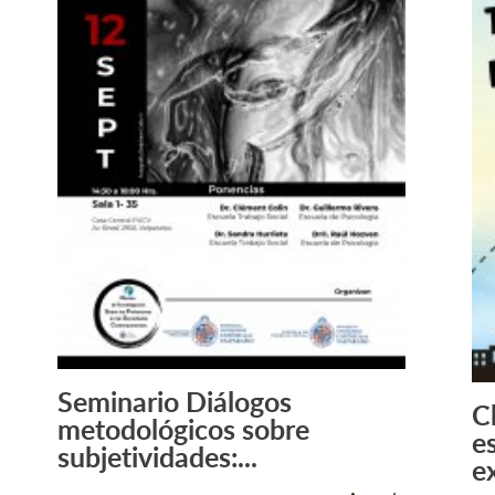
Seminario Diálogos
C
Leer Más +
metodológicos sobre
e
subjetividades:...
e