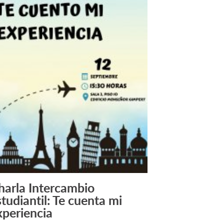
harla Intercambio
Leer Más +
studiantil: Te cuenta mi
xperiencia