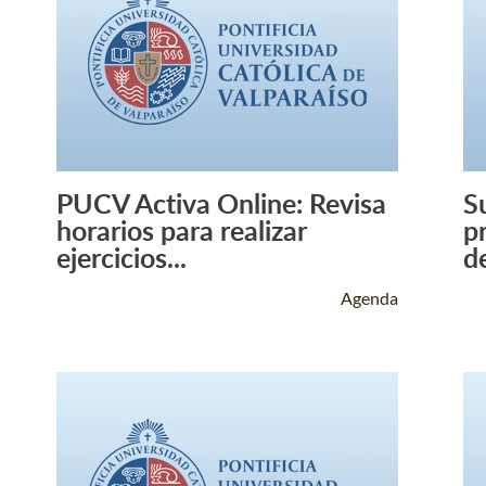
PUCV Activa Online: Revisa
S
Leer Más +
horarios para realizar
p
ejercicios...
de
Agenda