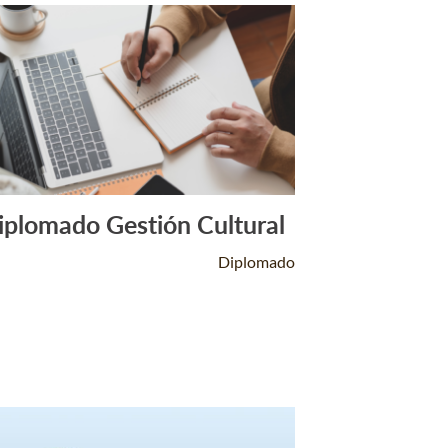
iplomado Gestión Cultural
Leer Más +
Diplomado