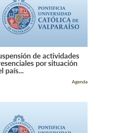
uspensión de actividades
Leer Más +
resenciales por situación
l país...
Agenda