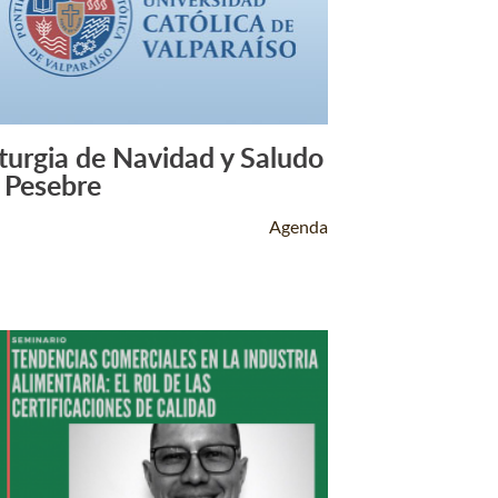
iturgia de Navidad y Saludo
Leer Más +
l Pesebre
Agenda