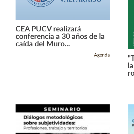
CEA PUCV realizará
Leer Más +
conferencia a 30 años de la
caída del Muro...
Agenda
"
la
ro