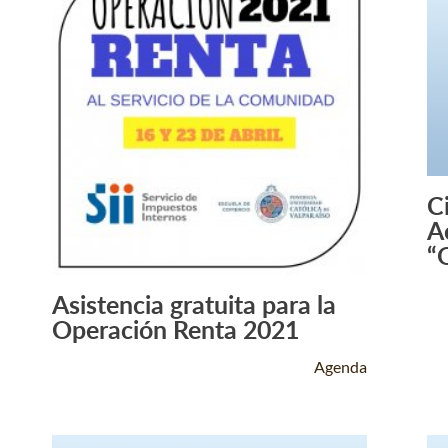
C
A
“
Asistencia gratuita para la
Leer Más +
Operación Renta 2021
Agenda