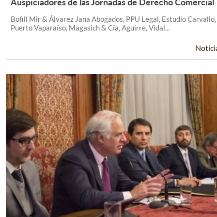
Auspiciadores de las Jornadas de Derecho Comercial
Leer Más +
Bofill Mir & Álvarez Jana Abogados, PPU Legal, Estudio Carvallo,
Puerto Vaparaíso, Magasich & Cía, Aguirre, Vidal...
Notici