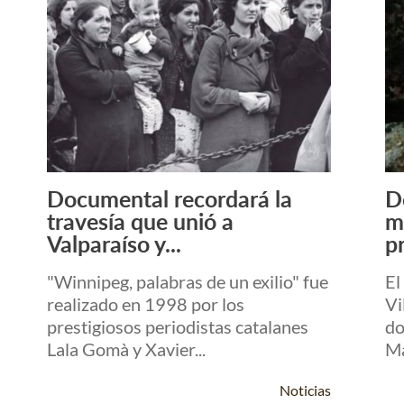
Documental recordará la
D
Leer Más +
travesía que unió a
m
Valparaíso y...
p
"Winnipeg, palabras de un exilio" fue
El
realizado en 1998 por los
Vi
prestigiosos periodistas catalanes
do
Lala Gomà y Xavier...
Ma
Noticias