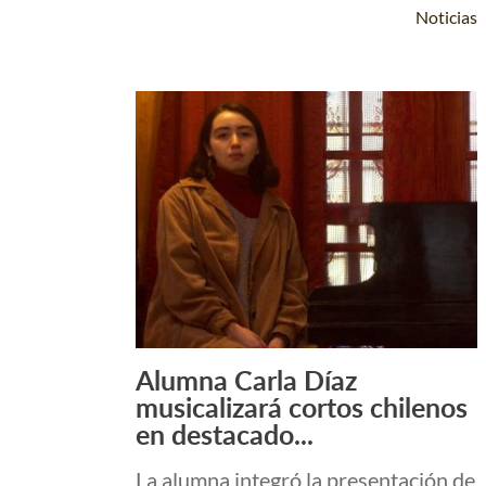
Noticias
Alumna Carla Díaz
Leer Más +
musicalizará cortos chilenos
en destacado...
La alumna integró la presentación de