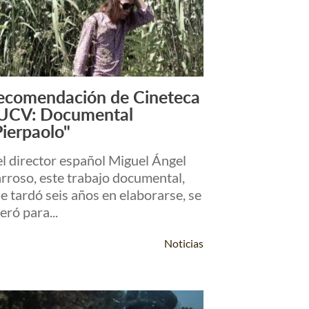
ecomendación de Cineteca
Leer Más +
UCV: Documental
Pierpaolo"
l director español Miguel Ángel
rroso, este trabajo documental,
e tardó seis años en elaborarse, se
beró para...
Noticias