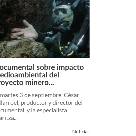
ocumental sobre impacto
Leer Más +
edioambiental del
royecto minero...
 martes 3 de septiembre, César
llarroel, productor y director del
cumental, y la especialista
ritza...
Noticias