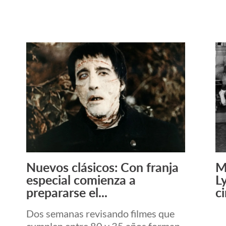
Nuevos clásicos: Con franja
M
Leer Más +
especial comienza a
L
prepararse el...
ci
Dos semanas revisando filmes que
cumplen entre 80 y 35 años forman