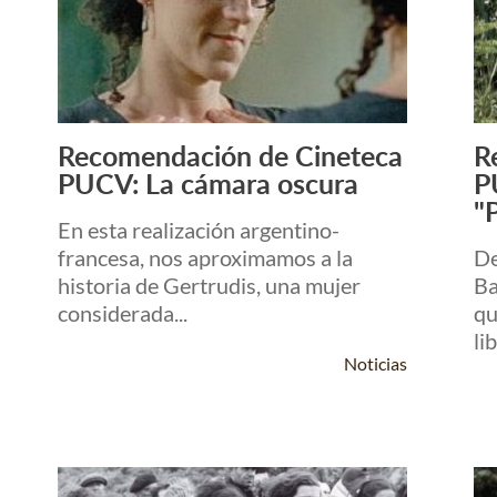
Recomendación de Cineteca
R
Leer Más +
PUCV: La cámara oscura
P
"
En esta realización argentino-
francesa, nos aproximamos a la
De
historia de Gertrudis, una mujer
Ba
considerada...
qu
li
Noticias