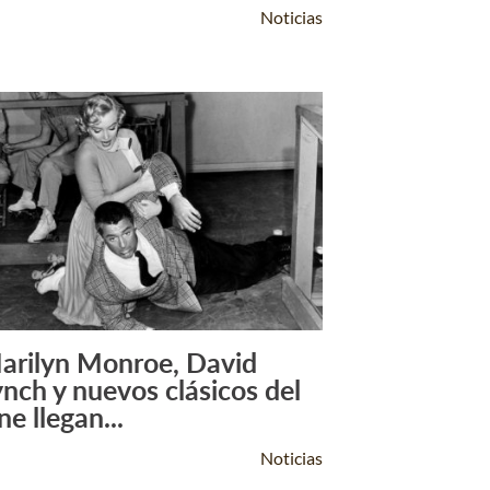
Noticias
arilyn Monroe, David
Leer Más +
ynch y nuevos clásicos del
ne llegan...
Noticias