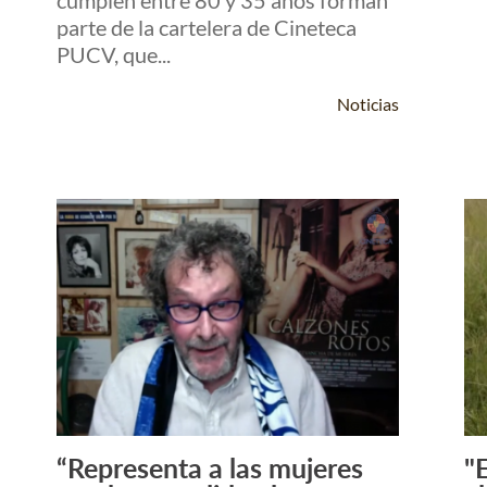
parte de la cartelera de Cineteca
PUCV, que...
Noticias
“Representa a las mujeres
"
Leer Más +