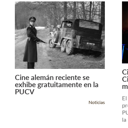
C
Cine alemán reciente se
C
Leer Más +
exhibe gratuitamente en la
m
PUCV
El
Noticias
pr
PU
la