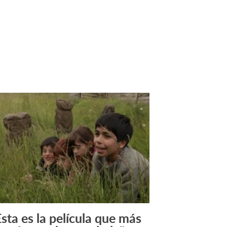
Esta es la película que más
Leer Más +