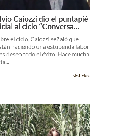
lvio Caiozzi dio el puntapié
Leer Más +
icial al ciclo “Conversa...
bre el ciclo, Caiozzi señaló que
stán haciendo una estupenda labor
les deseo todo el éxito. Hace mucha
ta...
Noticias