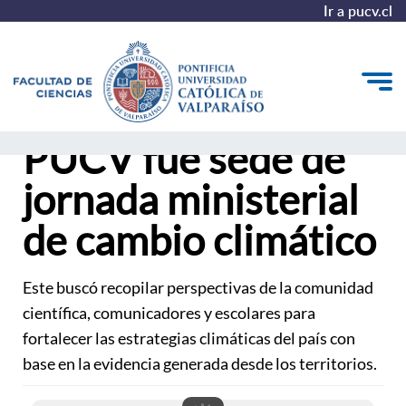
Ir a pucv.cl
PUCV fue sede de
Quiénes somos
jornada ministerial
Estudiantes
de cambio climático
Postgrado y Formación Continua
Vinculación con el Medio
Este buscó recopilar perspectivas de la comunidad
Admisión
científica, comunicadores y escolares para
fortalecer las estrategias climáticas del país con
base en la evidencia generada desde los territorios.