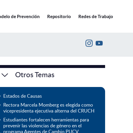
Ir a pucv.cl
delo de Prevención
Repositorio
Redes de Trabajo
Otros Temas
Estados de Causas
Rectora Marcela Momberg es elegida como
vicepresidenta ejecutiva alterna del CRUCH
Estudiantes fortalecen herramientas para
prevenir las violencias de género en el
programa Agentes de Cambio PUCV