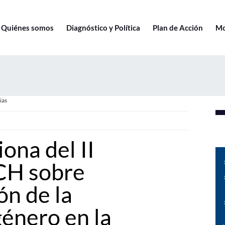
Quiénes somos
Diagnóstico y Política
Plan de Acción
Mo
ias
ona del II
CH sobre
ón de la
género en la