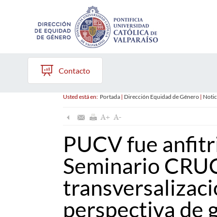
Contacto
Usted está en:
Portada
|
Dirección Equidad de Género
|
Notic
PUCV fue anfitri
Seminario CRU
transversalizaci
perspectiva de 