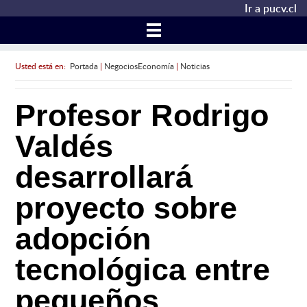
Ir a pucv.cl
Usted está en:
Portada
|
NegociosEconomía
|
Noticias
Profesor Rodrigo
Valdés
desarrollará
proyecto sobre
adopción
tecnológica entre
pequeños