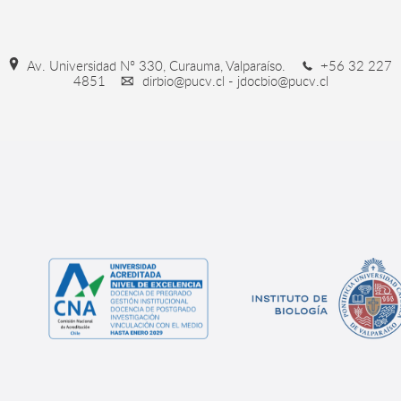
Av. Universidad Nº 330, Curauma, Valparaíso.
+56 32 227
4851
dirbio@pucv.cl - jdocbio@pucv.cl