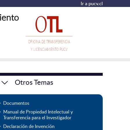
Ir a pucv.cl
iento
Otros Temas
Documentos
Manual de Propiedad Intelectual y
Transferencia para el Investigador
Declaración de Invención