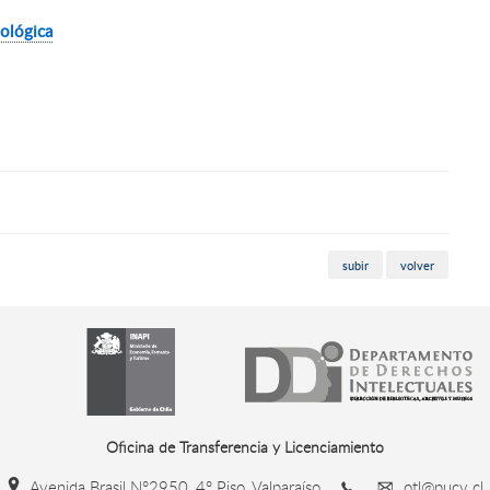
ológica
subir
volver
Oficina de Transferencia y Licenciamiento
Avenida Brasil N°2950, 4° Piso, Valparaíso
otl@pucv.cl