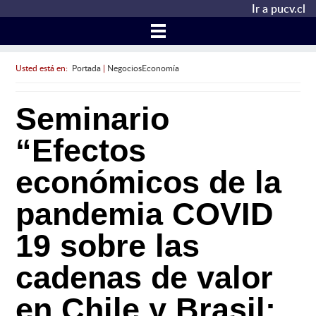
Ir a pucv.cl
Usted está en:
Portada
|
NegociosEconomía
Seminario
“Efectos
económicos de la
pandemia COVID
19 sobre las
cadenas de valor
en Chile y Brasil: