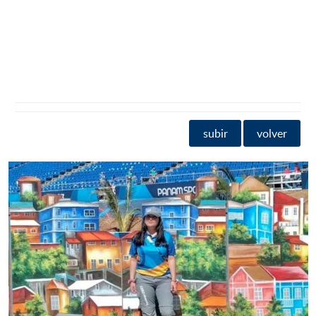
subir
volver