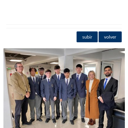
subir
volver