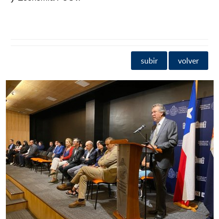
subir
volver