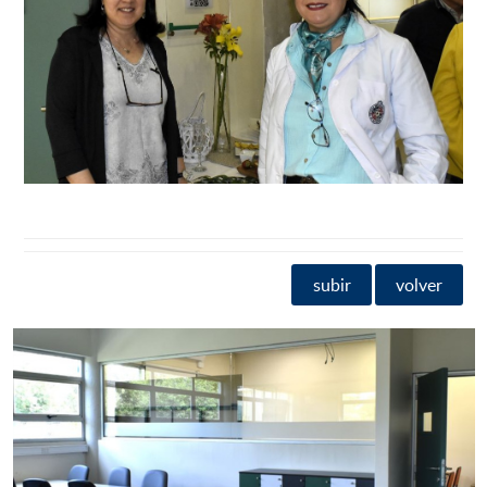
subir
volver