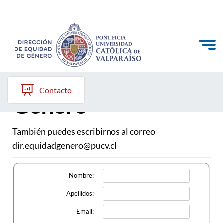
Contacto Dirección
de Equidad de
Quiénes somos
Contacto
Género
Diagnóstico y Política
Plan de Acción
También puedes escribirnos al correo
dir.equidadgenero@pucv.cl
Modelo de Prevención
Repositorio
Nombre:
Redes de Trabajo
Apellidos:
Email: