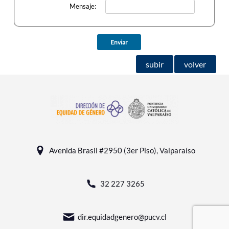
Mensaje:
subir
volver
Avenida Brasil #2950 (3er Piso), Valparaíso
32 227 3265
dir.equidadgenero@pucv.cl