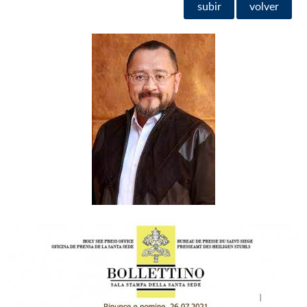
subir
volver