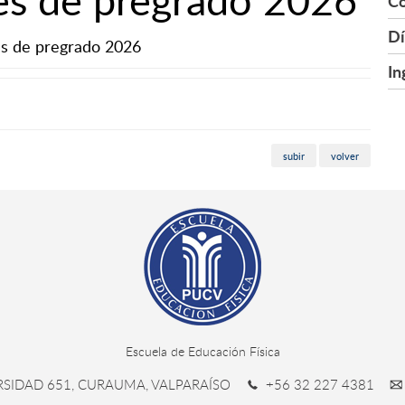
Co
Dí
es de pregrado 2026
In
subir
volver
Escuela de Educación Física
RSIDAD 651, CURAUMA, VALPARAÍSO
+56 32 227 4381