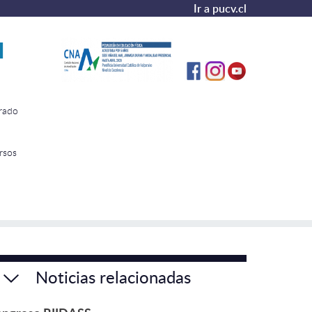
Ir a pucv.cl
N
rado
rsos
Noticias relacionadas