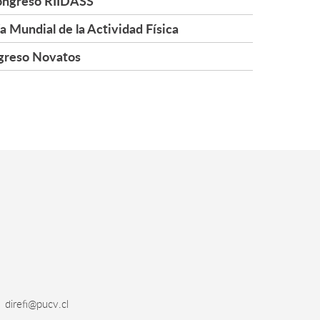
ngreso RIIDASS
a Mundial de la Actividad Física
greso Novatos
direfi@pucv.cl