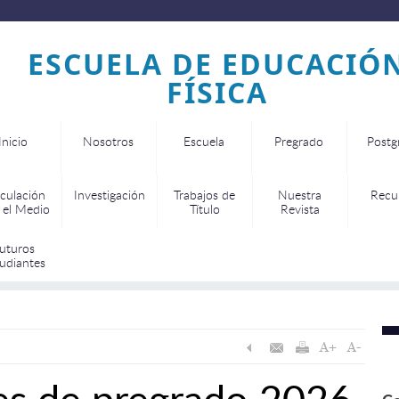
ESCUELA DE EDUCACIÓ
FÍSICA
Inicio
Nosotros
Escuela
Pregrado
Postg
culación
Investigación
Trabajos de
Nuestra
Recu
 el Medio
Título
Revista
uturos
udiantes
es de pregrado 2026