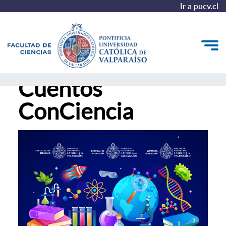
Ir a pucv.cl
Cuentos
Quiénes somos
ConCiencia
Estudiantes
Postgrado y Formación Continua
Vinculación con el Medio
Admisión