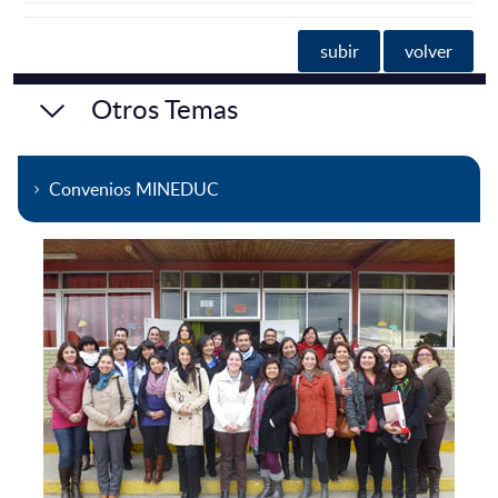
subir
volver
Otros Temas
Convenios MINEDUC