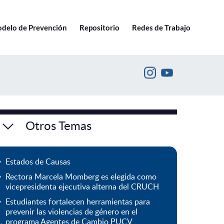
Ir a pucv.cl
delo de Prevención
Repositorio
Redes de Trabajo
Otros Temas
Estados de Causas
Rectora Marcela Momberg es elegida como
vicepresidenta ejecutiva alterna del CRUCH
Estudiantes fortalecen herramientas para
prevenir las violencias de género en el
programa Agentes de Cambio PUCV