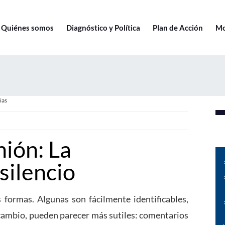
Quiénes somos
Diagnóstico y Política
Plan de Acción
Mo
ias
ión: La
silencio
 formas. Algunas son fácilmente identificables,
n cambio, pueden parecer más sutiles: comentarios