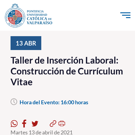
Click acá para ir directamente al contenido
La Universidad
13
ABR
Investigación, Creación e Innovación
Taller de Inserción Laboral:
PUCV Internacional
Construcción de Currículum
Vinculación con el Medio
Vitae
Admisión
Hora del Evento:
16:00 horas
Pregrado
Postgrado
Formación Continua
Martes 13 de abril de 2021