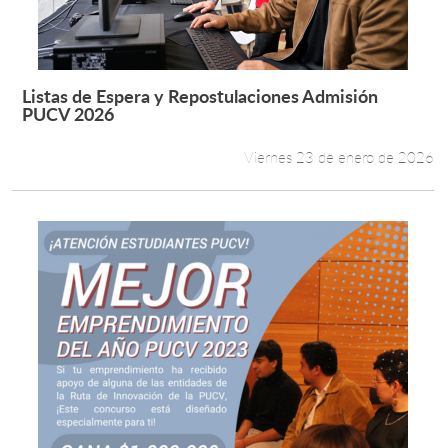
Estudiantes
Académicos
Listas de Espera y Repostulaciones Admisión
Leer más +
PUCV 2026
Funcionarios
Viernes 23 de enero de 2026
Alumni
English