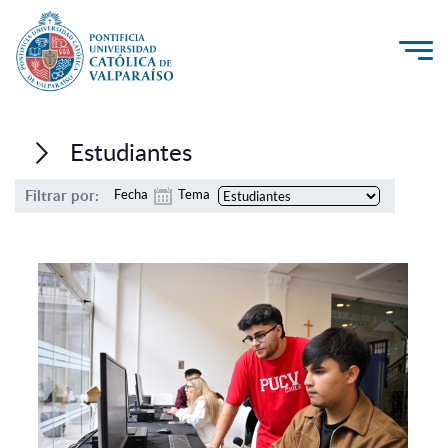
La Universidad
Estudiantes
Investigación, Creación e Innovación
Filtrar por:
Fecha
Tema
PUCV Internacional
Vinculación con el Medio
Admisión
Pregrado
Postgrado
Formación Continua