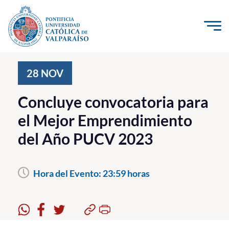
Click acá para ir directamente al contenido
La Universidad
28
NOV
Investigación, Creación e Innovación
Concluye convocatoria para
PUCV Internacional
el Mejor Emprendimiento
Vinculación con el Medio
del Año PUCV 2023
Admisión
Hora del Evento:
23:59 horas
Pregrado
Postgrado
Formación Continua